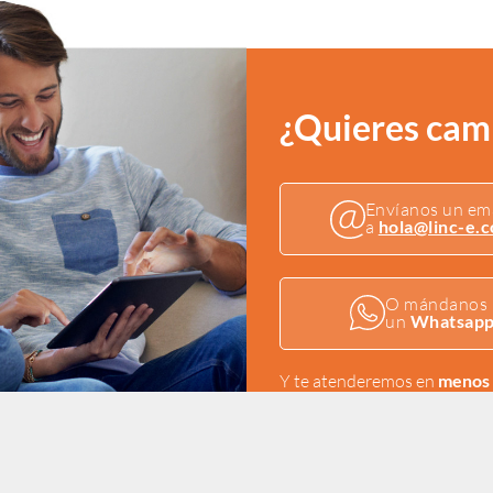
¿Quieres camb
Envíanos un em
a
hola@linc-e.
O mándanos
un
Whatsap
Y te atenderemos en
menos 
O si lo prefieres rellena 