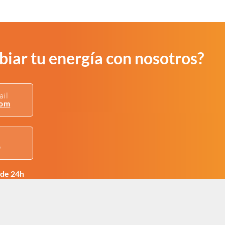
iar tu energía con nosotros?
ail
com
p
de 24h
nuestro
formulario de contacto